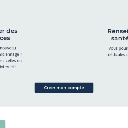
er des
Rensei
ces
santé
 nouveau
Vous pourr
rdiennage ?
médicales 
ez celles du
nternet !
Créer mon compte